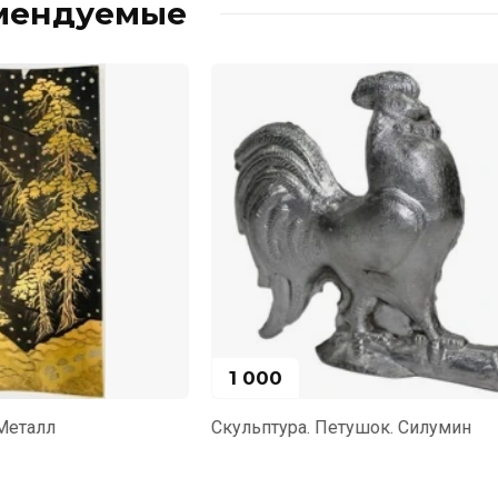
мендуемые
500
. Петушок. Силумин
Форма для изготовления ле
Петушок. Чугун. СССР