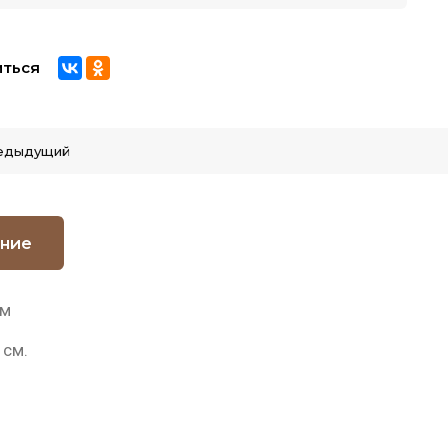
ться
едыдущий
ние
см
 см.