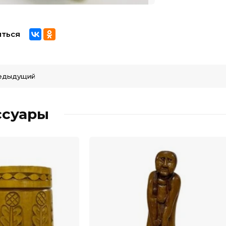
ться
едыдущий
ссуары