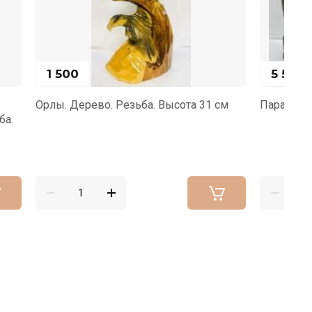
5 500
та 31 см
Пара африканцев. Дерево
Ко