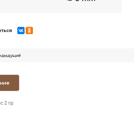
ться
едыдущий
ние
с 2 гр.