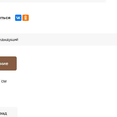
ться
едыдущий
ние
5 см
зад