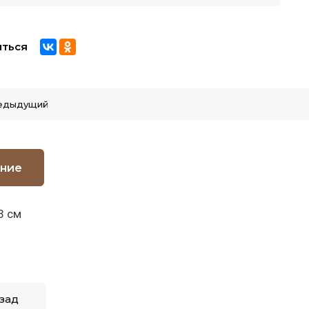
ться
едыдущий
ние
3 см
зад