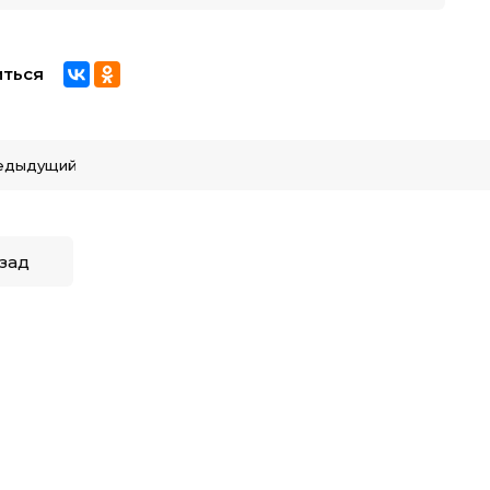
ться
едыдущий
зад