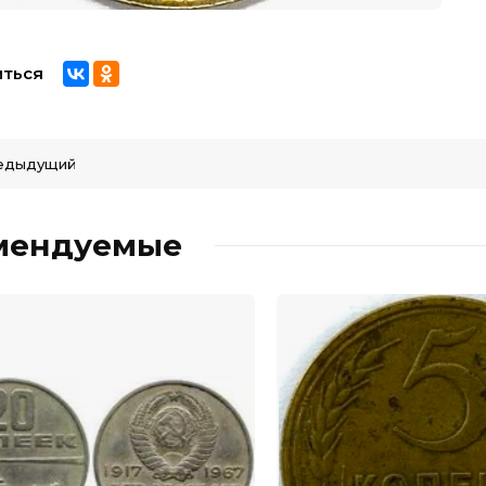
ться
едыдущий
мендуемые