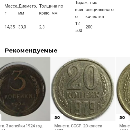
Тираж, тыс
Масса,
Диаметр,
Толщина по
всег
специального
г
мм
краю, мм
о
качества
12
14,35
33,0
2,3
200
500
Рекомендуемые
50
50
Монета. СССР. 20 копеек
Монета. СССР. 10 копеек