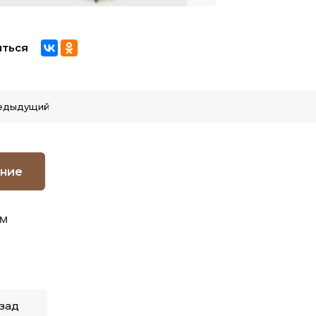
ться
едыдущий
ние
см
зад