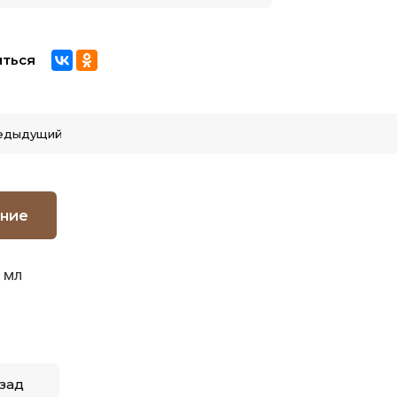
ться
едыдущий
ние
 мл
зад