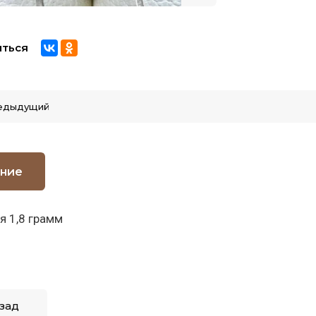
ться
едыдущий
ние
я 1,8 грамм
зад