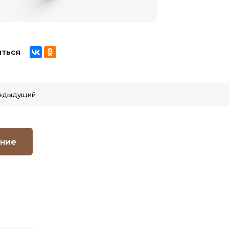
ться
едыдущий
ние