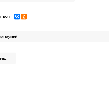
ться
едыдущий
зад