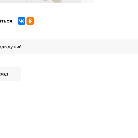
ться
едыдущий
зад