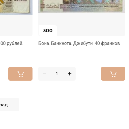
1 500
нота. Джибути. 40 франков
Бона. Банкнота. Югославия 
1929 год
зад