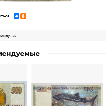
ться
едыдущий
мендуемые