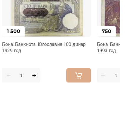
750
100 динар
Бона. Банкнота. Франция. 20 франков
Бо
1993 год
19